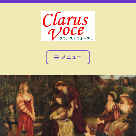
コ
女声アンサンブル クラルス・ヴォ―チェ
ン
テ
ン
ツ
へ
女声アンサンブル クラル
ス
ス・ヴォ―チェ
キ
メニュー
ッ
プ