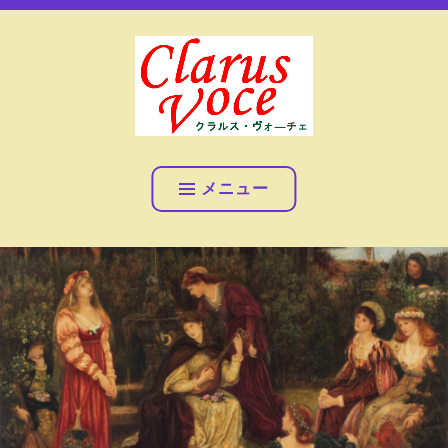
コ
女声アンサンブル クラルス・ヴォ―チェ
ン
テ
ン
ツ
へ
女声アンサンブル クラル
ス
ス・ヴォ―チェ
キ
メニュー
ッ
プ