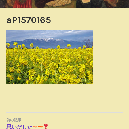
aP1570165
前の記事
投
思いだした
〜
〜