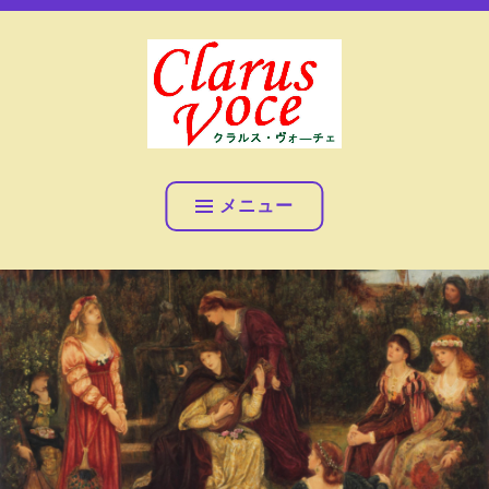
コ
女声アンサンブル クラルス・ヴォ―チェ
ン
テ
ン
ツ
へ
女声アンサンブル クラル
ス
ス・ヴォ―チェ
キ
メニュー
ッ
プ