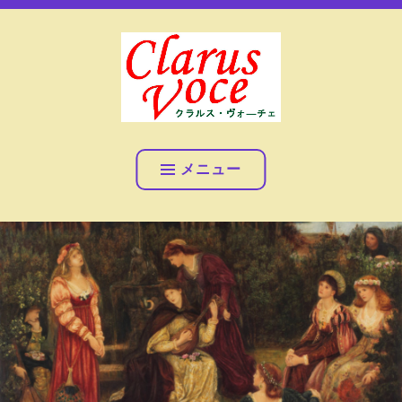
コ
女声アンサンブル クラルス・ヴォ―チェ
ン
テ
ン
ツ
へ
女声アンサンブル クラル
ス
ス・ヴォ―チェ
キ
メニュー
ッ
プ