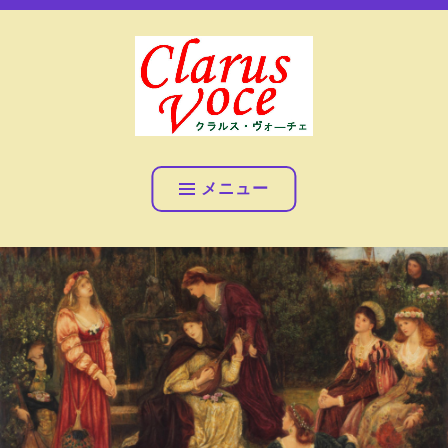
コ
女声アンサンブル クラルス・ヴォ―チェ
ン
テ
ン
ツ
へ
女声アンサンブル クラル
ス
ス・ヴォ―チェ
キ
メニュー
ッ
プ