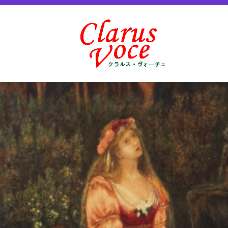
コ
女声アンサンブル クラルス・ヴォ―チェ
ン
女声
テ
ン
ツ
へ
ス
キ
ッ
プ