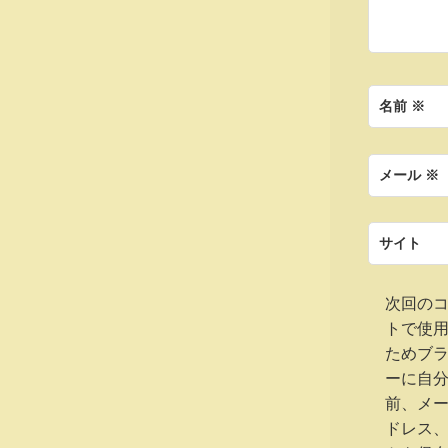
ン
名前
※
メール
※
サイト
次回の
トで使
ためブ
ーに自
前、メ
ドレス