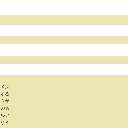
コメン
用する
ラウザ
分の名
ールア
、サイ