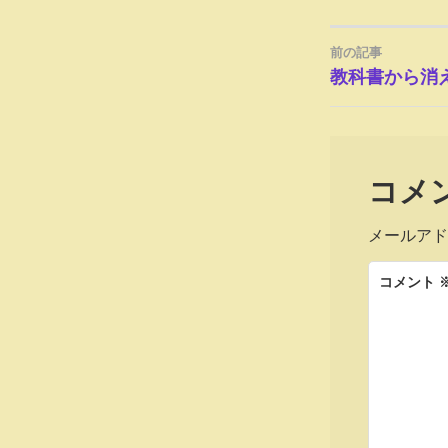
前の記事
投
教科書から消
稿
ナ
コメ
ビ
メールアド
ゲ
コメント
ー
シ
ョ