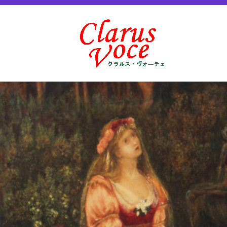
コ
女声アンサンブル クラルス・ヴォ―チェ
ン
女声
テ
ン
ツ
へ
ス
キ
ッ
プ