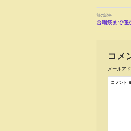
前の記事
投
合唱祭まで僅か
稿
ナ
コメ
ビ
メールアド
ゲ
コメント
ー
シ
ョ