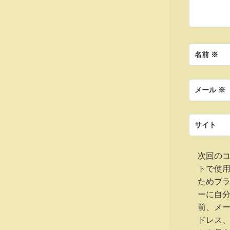
ン
名前
※
メール
※
サイト
次回の
トで使
ためブ
ーに自
前、メ
ドレス