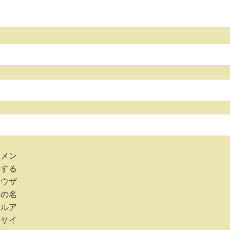
コメン
用する
ラウザ
分の名
ールア
、サイ